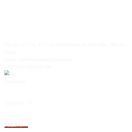
Địa chỉ: Số 1131, Tổ 1, Ấp Vĩnh Thành, Xã Vĩnh Hậu, Tỉnh An
Giang
Email:
coffeehuonghau@gmail.com
GPKD Số:1602.208.198
Hổ trợ 24/7:
02966 261 779
MENU