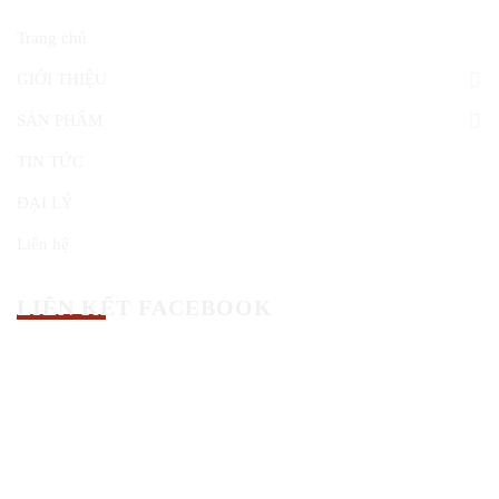
Trang chủ
GIỚI THIỆU
SẢN PHẨM
TIN TỨC
ĐẠI LÝ
Liên hệ
LIÊN KẾT FACEBOOK