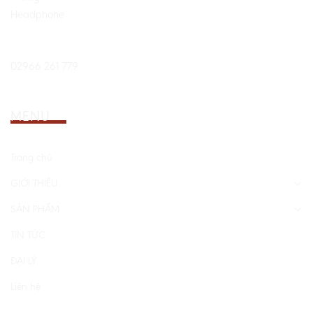
Hổ trợ 24/7:
02966 261 779
MENU
Trang chủ
GIỚI THIỆU
SẢN PHẨM
TIN TỨC
ĐẠI LÝ
Liên hệ