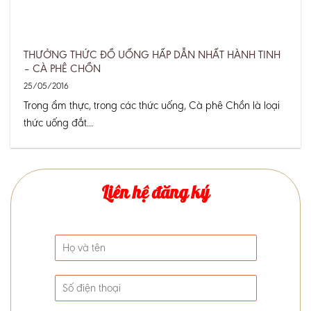
THƯỞNG THỨC ĐỒ UỐNG HẤP DẪN NHẤT HÀNH TINH
– CÀ PHÊ CHỒN
25/05/2016
Trong ẩm thực, trong các thức uống, Cà phê Chồn là loại
thức uống đắt...
Liên hệ đăng ký
H
ọ
v
S
à
ố
t
đ
ê