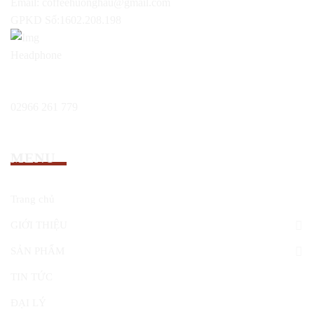
Email:
coffeehuonghau@gmail.com
GPKD Số:1602.208.198
Hổ trợ 24/7:
02966 261 779
MENU
Trang chủ
GIỚI THIỆU
SẢN PHẨM
TIN TỨC
ĐẠI LÝ