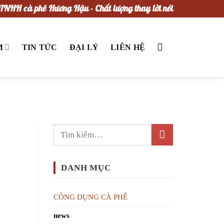
TNHH cà phê Hương Hậu - Chất lượng thay lời nói
M
TIN TỨC
ĐẠI LÝ
LIÊN HỆ
DANH MỤC
CÔNG DỤNG CÀ PHÊ
news