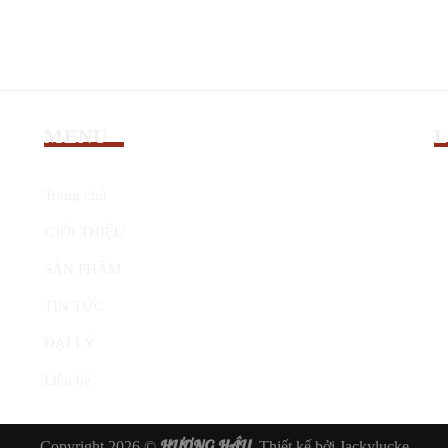
MENU
L
Trang chủ
GIỚI THIỆU
SẢN PHẨM
TIN TỨC
ĐẠI LÝ
Liên hệ
HƯƠNG HẬU
Copyright 2026 ©
. Thiết kế bởi
Jackylucke