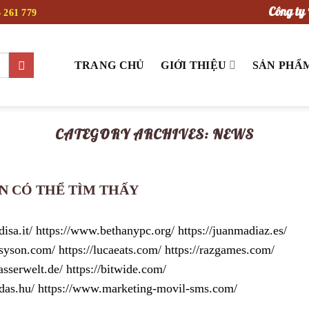
Công ty 
 261 779
TRANG CHỦ
GIỚI THIỆU
SẢN PHẨ
CATEGORY ARCHIVES:
NEWS
ẠN CÓ THỂ TÌM THẤY
sa.it/ https://www.bethanypc.org/ https://juanmadiaz.es/
syson.com/ https://lucaeats.com/ https://razgames.com/
asserwelt.de/ https://bitwide.com/
tordas.hu/ https://www.marketing-movil-sms.com/