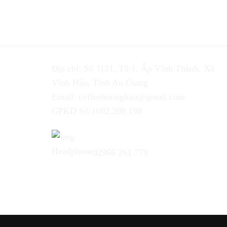
Địa chỉ: Số 1131, Tổ 1, Ấp Vĩnh Thành, Xã
Vĩnh Hậu, Tỉnh An Giang
Email:
coffeehuonghau@gmail.com
GPKD Số:1602.208.198
Hổ trợ 24/7:
02966 261 779