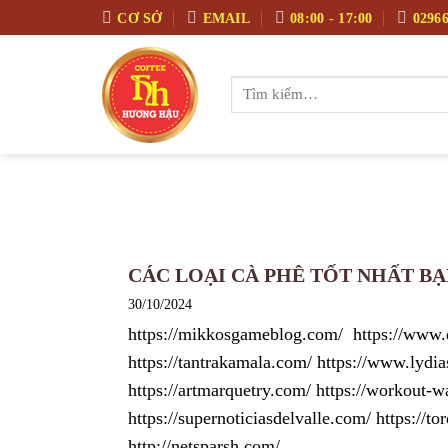
Skip
CƠ SỞ
EMAIL
08:00 - 17:00
02966
to
content
Tìm
kiếm:
CÁC LOẠI CÀ PHÊ TỐT NHẤT B
30/10/2024
https://mikkosgameblog.com/ https://www.di
https://tantrakamala.com/ https://www.lydia
https://artmarquetry.com/ https://workout-w
https://supernoticiasdelvalle.com/ https://
http://netsparsh.com/...