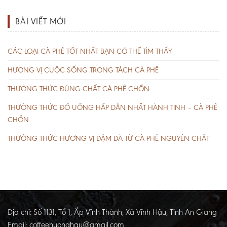
BÀI VIẾT MỚI
CÁC LOẠI CÀ PHÊ TỐT NHẤT BẠN CÓ THỂ TÌM THẤY
HƯƠNG VỊ CUỘC SỐNG TRONG TÁCH CÀ PHÊ
THƯỞNG THỨC ĐÚNG CHẤT CÀ PHÊ CHỒN
THƯỞNG THỨC ĐỒ UỐNG HẤP DẪN NHẤT HÀNH TINH – CÀ PHÊ
CHỒN
THƯỞNG THỨC HƯƠNG VỊ ĐẬM ĐÀ TỪ CÀ PHÊ NGUYÊN CHẤT
Địa chỉ: Số 1131, Tổ 1, Ấp Vĩnh Thành, Xã Vĩnh Hậu, Tỉnh An Giang
Email:
coffeehuonghau@gmail.com