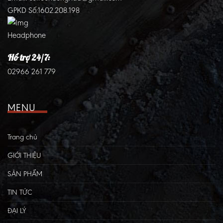
GPKD Số:1602.208.198
Hổ trợ 24/7:
02966 261 779
MENU
Trang chủ
GIỚI THIỆU
SẢN PHẨM
TIN TỨC
ĐẠI LÝ