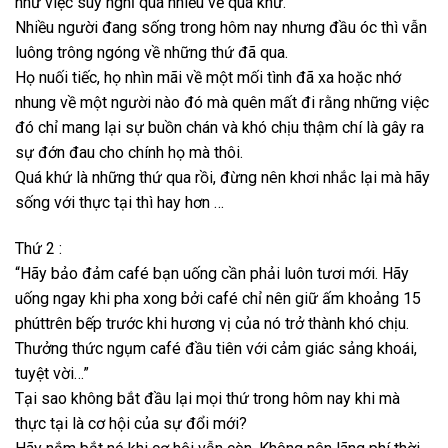
như việc suy nghĩ quá nhiều về quá khứ.
Nhiều người đang sống trong hôm nay nhưng đầu óc thì vẫn
luông trông ngóng về những thứ đã qua.
Họ nuối tiếc, họ nhìn mãi về một mối tình đã xa hoặc nhớ
nhung về một người nào đó mà quên mất đi rằng những việc
đó chỉ mang lại sự buồn chán và khó chịu thậm chí là gây ra
sự đớn đau cho chính họ mà thôi.
Quá khứ là những thứ qua rồi, đừng nên khơi nhắc lại mà hãy
sống với thực tại thì hay hơn …
Thứ 2 :
“Hãy bảo đảm café bạn uống cần phải luôn tươi mới. Hãy
uống ngay khi pha xong bởi café chỉ nên giữ ấm khoảng 15
phúttrên bếp trước khi hương vị của nó trở thành khó chịu.
Thưởng thức ngụm café đầu tiên với cảm giác sảng khoái,
tuyệt vời…”
Tại sao không bắt đầu lại mọi thứ trong hôm nay khi mà
thực tại là cơ hội của sự đổi mới?