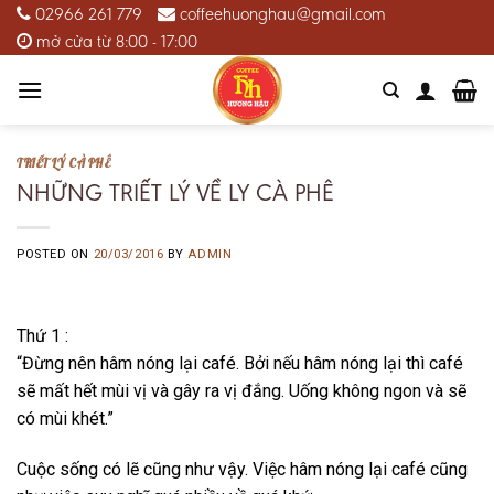
Skip
02966 261 779
coffeehuonghau@gmail.com
to
mở cửa từ 8:00 - 17:00
content
TRIẾT LÝ CÀ PHÊ
NHỮNG TRIẾT LÝ VỀ LY CÀ PHÊ
POSTED ON
20/03/2016
BY
ADMIN
Thứ 1 :
“Đừng nên hâm nóng lại café. Bởi nếu hâm nóng lại thì café
sẽ mất hết mùi vị và gây ra vị đắng. Uống không ngon và sẽ
có mùi khét.”
Cuộc sống có lẽ cũng như vậy. Việc hâm nóng lại café cũng