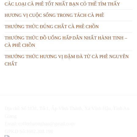
CÁC LOẠI CÀ PHÊ TỐT NHẤT BẠN CÓ THỂ TÌM THẤY
HƯƠNG VỊ CUỘC SỐNG TRONG TÁCH CÀ PHÊ
THƯỞNG THỨC ĐÚNG CHẤT CÀ PHÊ CHỒN
THƯỞNG THỨC ĐỒ UỐNG HẤP DẪN NHẤT HÀNH TINH –
CÀ PHÊ CHỒN
THƯỞNG THỨC HƯƠNG VỊ ĐẬM ĐÀ TỪ CÀ PHÊ NGUYÊN
CHẤT
Địa chỉ: Số 1131, Tổ 1, Ấp Vĩnh Thành, Xã Vĩnh Hậu, Tỉnh An
Giang
Email:
coffeehuonghau@gmail.com
GPKD Số:1602.208.198