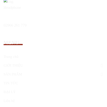
Hổ trợ 24/7:
02966 261 779
MENU
Trang chủ
GIỚI THIỆU
SẢN PHẨM
TIN TỨC
ĐẠI LÝ
Liên hệ