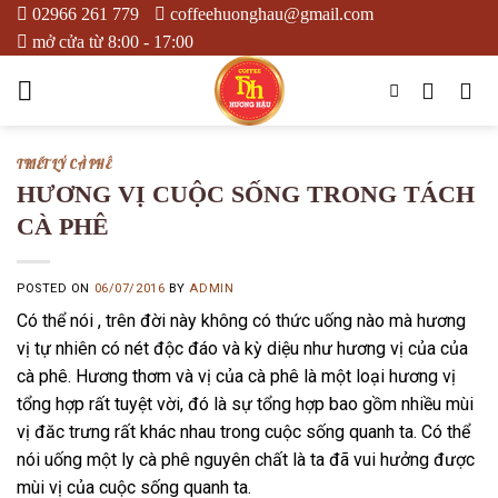
Skip
02966 261 779
coffeehuonghau@gmail.com
to
mở cửa từ 8:00 - 17:00
content
TRIẾT LÝ CÀ PHÊ
HƯƠNG VỊ CUỘC SỐNG TRONG TÁCH
CÀ PHÊ
POSTED ON
06/07/2016
BY
ADMIN
Có thể nói , trên đời này không có thức uống nào mà hương
vị tự nhiên có nét độc đáo và kỳ diệu như hương vị của của
cà phê. Hương thơm và vị của cà phê là một loại hương vị
tổng hợp rất tuyệt vời, đó là sự tổng hợp bao gồm nhiều mùi
vị đăc trưng rất khác nhau trong cuộc sống quanh ta. Có thể
nói uống một ly cà phê nguyên chất là ta đã vui hưởng được
mùi vị của cuộc sống quanh ta.