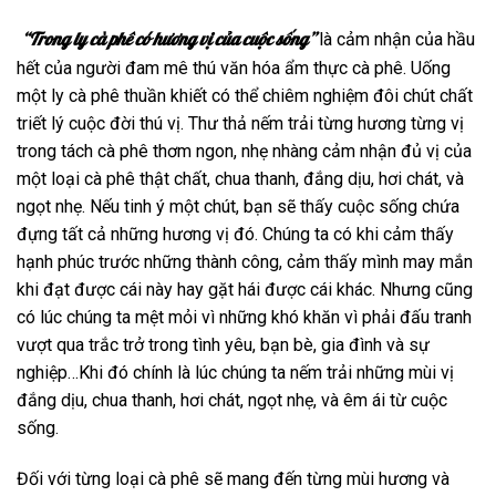
“Trong ly cà phê có hương vị của cuộc sống”
là cảm nhận của hầu
hết của người đam mê thú văn hóa ẩm thực cà phê. Uống
một ly cà phê thuần khiết có thể chiêm nghiệm đôi chút chất
triết lý cuộc đời thú vị. Thư thả nếm trải từng hương từng vị
trong tách cà phê thơm ngon, nhẹ nhàng cảm nhận đủ vị của
một loại cà phê thật chất, chua thanh, đắng dịu, hơi chát, và
ngọt nhẹ. Nếu tinh ý một chút, bạn sẽ thấy cuộc sống chứa
đựng tất cả những hương vị đó. Chúng ta có khi cảm thấy
hạnh phúc trước những thành công, cảm thấy mình may mắn
khi đạt được cái này hay gặt hái được cái khác. Nhưng cũng
có lúc chúng ta mệt mỏi vì những khó khăn vì phải đấu tranh
vượt qua trắc trở trong tình yêu, bạn bè, gia đình và sự
nghiệp…Khi đó chính là lúc chúng ta nếm trải những mùi vị
đắng dịu, chua thanh, hơi chát, ngọt nhẹ, và êm ái từ cuộc
sống.
Đối với từng loại cà phê sẽ mang đến từng mùi hương và