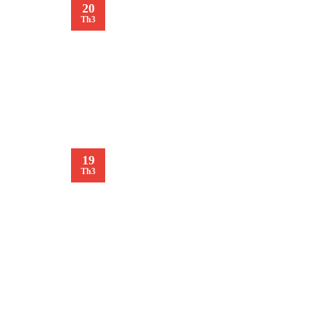
20
Th3
19
Th3