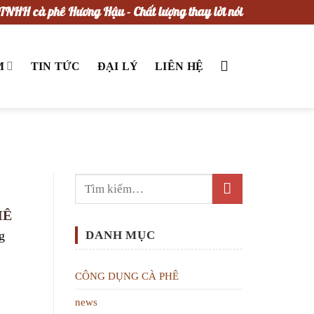
TNHH cà phê Hương Hậu - Chất lượng thay lời nói
M
TIN TỨC
ĐẠI LÝ
LIÊN HỆ
HÊ
g
DANH MỤC
CÔNG DỤNG CÀ PHÊ
news