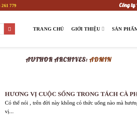
Công ty 
 261 779
TRANG CHỦ
GIỚI THIỆU
SẢN PHẨ
AUTHOR ARCHIVES:
ADMIN
HƯƠNG VỊ CUỘC SỐNG TRONG TÁCH CÀ P
Có thể nói , trên đời này không có thức uống nào mà hươn
vị...