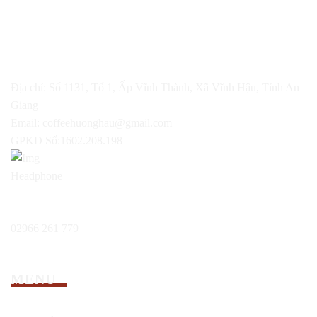
Địa chỉ: Số 1131, Tổ 1, Ấp Vĩnh Thành, Xã Vĩnh Hậu, Tỉnh An
Giang
Email:
coffeehuonghau@gmail.com
GPKD Số:1602.208.198
Hổ trợ 24/7:
02966 261 779
MENU