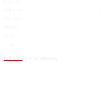
Trang chủ
GIỚI THIỆU
SẢN PHẨM
TIN TỨC
ĐẠI LÝ
Liên hệ
LIÊN KẾT FACEBOOK