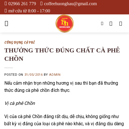
Skip
02966 261 779
coffeehuonghau@gmail.com
to
mở cửa từ 8:00 - 17:00
content
CÔNG DỤNG CÀ PHÊ
THƯỞNG THỨC ĐÚNG CHẤT CÀ PHÊ
CHỒN
POSTED ON
31/05/2016
BY
ADMIN
Nếu cảm nhận trọn những hương vị sau thì bạn đã thưởng
thức đúng cà phê chồn đích thực.
Vị cà phê Chồn
Vị của cà phê Chồn đắng rất dịu, dễ chịu, không giống như
bất kỳ vị đắng của loại cà phê nào khác, và vị đắng dịu dàng