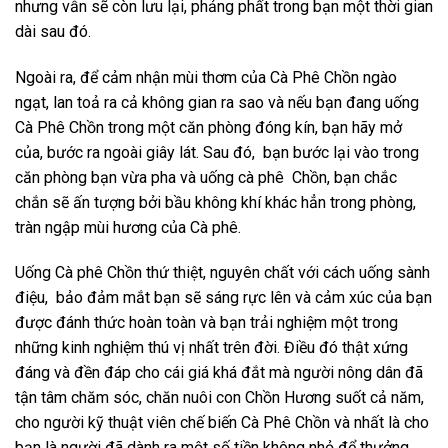
nhưng vẫn sẽ còn lưu lại, phảng phất trong bạn một thời gian
dài sau đó.
Ngoài ra, để cảm nhận mùi thơm của Cà Phê Chồn ngào
ngạt, lan toả ra cả không gian ra sao và nếu bạn đang uống
Cà Phê Chồn trong một căn phòng đóng kín, bạn hãy mở
của, bước ra ngoài giây lát. Sau đó, bạn bước lại vào trong
căn phòng bạn vừa pha và uống cà phê Chồn, bạn chắc
chắn sẽ ấn tượng bởi bầu không khí khác hẳn trong phòng,
tràn ngập mùi hương của Cà phê.
Uống Cà phê Chồn thứ thiệt, nguyên chất với cách uống sành
điệu, bảo đảm mắt bạn sẽ sáng rực lên và cảm xúc của bạn
được đánh thức hoàn toàn và bạn trải nghiệm một trong
những kinh nghiệm thú vị nhất trên đời.
Điều đó thật xứng
đáng và đền đáp cho cái giá khá đắt mà người nông dân đã
tận tâm chăm sóc, chăn nuôi con Chồn Hương suốt cả năm,
cho người kỹ thuật viên chế biến Cà Phê Chồn và nhất là cho
bạn là người đã dành ra một số tiền không nhỏ để thưởng